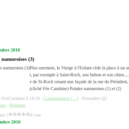
mbre 2010
s namuroises (3)
Plus rarement, la Vierge à l'Enfant cède la place à un a
t, par exemple à Saint-Roch, son bubon et son chien....
e de St-Roch ornant une façade de la rue du Président
(cliché Fée Carabine) Potales namuroises (1) et (2)
r FeeCarabine à 18:34 -
Commentaires [
…
]
- Permalien [
#
]
oto
,
Belgique
mez ?
0 vote
embre 2010