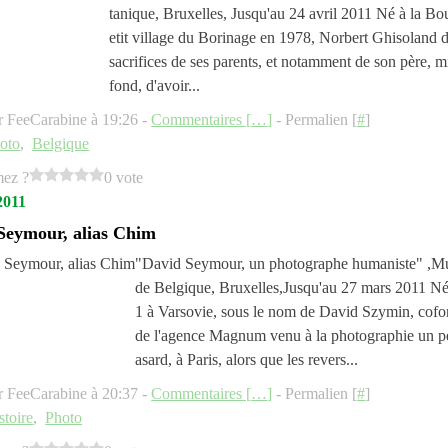
tanique, Bruxelles, Jusqu'au 24 avril 2011 Né à la Bo
etit village du Borinage en 1978, Norbert Ghisoland d
sacrifices de ses parents, et notamment de son père, 
fond, d'avoir...
r FeeCarabine à 19:26 -
Commentaires [
…
]
- Permalien [
#
]
oto
,
Belgique
mez ?
0 vote
2011
Seymour, alias Chim
"David Seymour, un photographe humaniste" ,Mu
de Belgique, Bruxelles,Jusqu'au 27 mars 2011 N
1 à Varsovie, sous le nom de David Szymin, cofo
de l'agence Magnum venu à la photographie un p
asard, à Paris, alors que les revers...
r FeeCarabine à 20:37 -
Commentaires [
…
]
- Permalien [
#
]
stoire
,
Photo