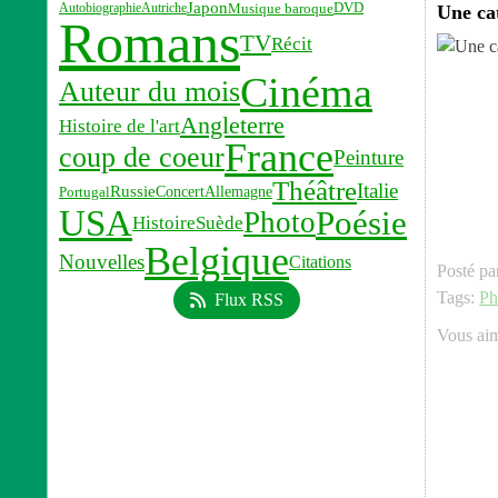
Japon
Musique baroque
Autobiographie
Autriche
DVD
Une ca
Romans
TV
Récit
Cinéma
Auteur du mois
Angleterre
Histoire de l'art
France
coup de coeur
Peinture
Théâtre
Italie
Russie
Concert
Allemagne
Portugal
USA
Poésie
Photo
Histoire
Suède
Belgique
Nouvelles
Citations
Posté pa
Tags:
Ph
Flux RSS
Vous ai