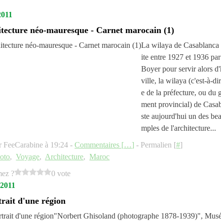
2011
itecture néo-mauresque - Carnet marocain (1)
La wilaya de Casablanca
ite entre 1927 et 1936 pa
Boyer pour servir alors d'
ville, la wilaya (c'est-à-di
e de la préfecture, ou du
ment provincial) de Casa
ste aujourd'hui un des be
mples de l'architecture...
r FeeCarabine à 19:24 -
Commentaires [
…
]
- Permalien [
#
]
oto
,
Voyage
,
Architecture
,
Maroc
mez ?
0 vote
 2011
trait d'une région
"Norbert Ghisoland (photographe 1878-1939)", Mus