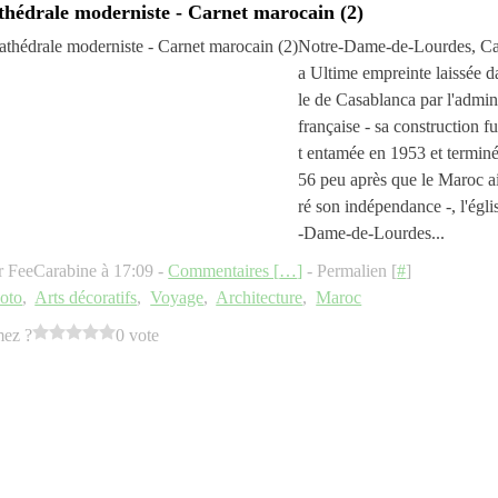
thédrale moderniste - Carnet marocain (2)
Notre-Dame-de-Lourdes, Ca
a Ultime empreinte laissée da
le de Casablanca par l'admin
française - sa construction fu
t entamée en 1953 et termin
56 peu après que le Maroc a
ré son indépendance -, l'égli
-Dame-de-Lourdes...
r FeeCarabine à 17:09 -
Commentaires [
…
]
- Permalien [
#
]
oto
,
Arts décoratifs
,
Voyage
,
Architecture
,
Maroc
mez ?
0 vote