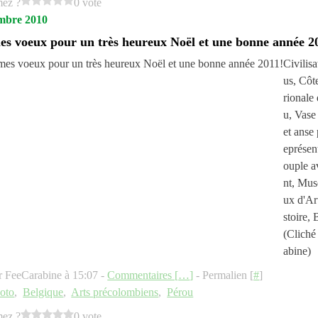
mez ?
0 vote
mbre 2010
es voeux pour un très heureux Noël et une bonne année 2
Civilis
us, Côt
rionale
u, Vase
et anse
eprésen
ouple a
nt, Mus
ux d'Ar
stoire, 
(Cliché
abine)
r FeeCarabine à 15:07 -
Commentaires [
…
]
- Permalien [
#
]
oto
,
Belgique
,
Arts précolombiens
,
Pérou
mez ?
0 vote