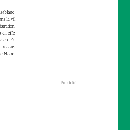
sablanc
ns la vil
istration
t en effe
ée en 19
it recouv
se Notre
Publicité