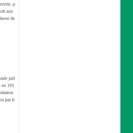
uverie, p
oit aux
mineur de
sée juif
é en 191
ndateur
eu par h