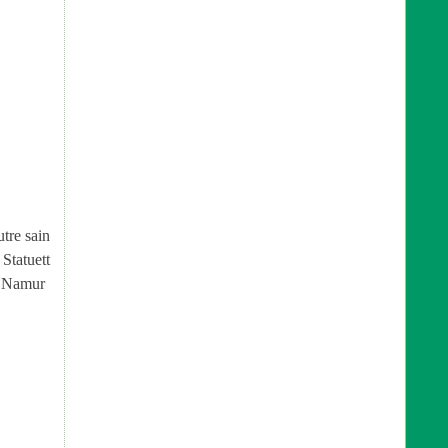
utre sain
 Statuett
, Namur