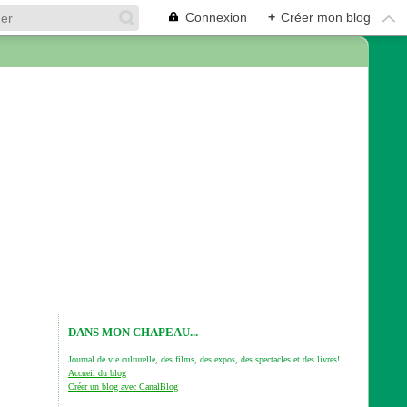
Connexion
+
Créer mon blog
DANS MON CHAPEAU...
Journal de vie culturelle, des films, des expos, des spectacles et des livres!
Accueil du blog
Créer un blog avec CanalBlog