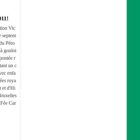
011!
ation Vic
e septent
 du Péro
 à goulot
 pontée r
tant un c
vec enfa
ées roya
t et d'Hi
Bruxelles
 Fée Car