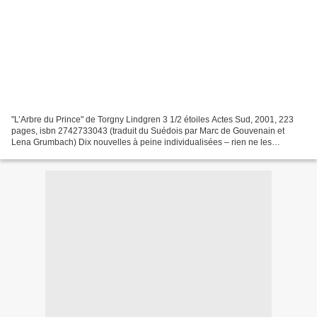
"L’Arbre du Prince" de Torgny Lindgren 3 1/2 étoiles Actes Sud, 2001, 223
pages, isbn 2742733043 (traduit du Suédois par Marc de Gouvenain et
Lena Grumbach) Dix nouvelles à peine individualisées – rien ne les
distingue qu’un simple numéro d’ordre – forment...