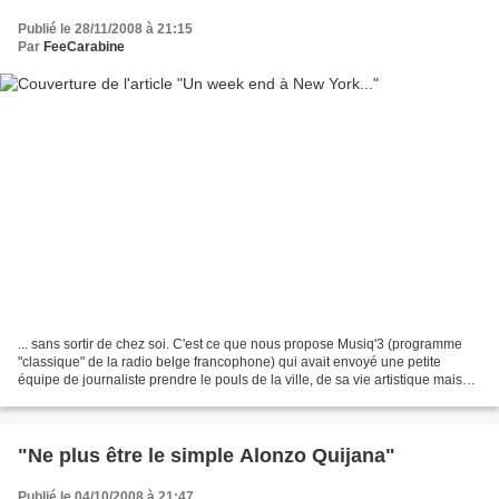
Publié le 28/11/2008 à 21:15
Par
FeeCarabine
... sans sortir de chez soi. C'est ce que nous propose Musiq'3 (programme
"classique" de la radio belge francophone) qui avait envoyé une petite
équipe de journaliste prendre le pouls de la ville, de sa vie artistique mais
aussi sociale et politique,...
"Ne plus être le simple Alonzo Quijana"
Publié le 04/10/2008 à 21:47