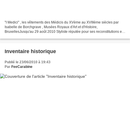
"I Medici" , les vêtements des Médicis du XVème au XVIIIème siècles par
Isabelle de Borchgrave , Musées Royaux d'Art et d'Histoire,
BruxellesJusqu'au 29 août 2010 Styliste réputée pour ses reconstitutions en
papier de vêtements anciens - parures de la...
Inventaire historique
Publié le 23/06/2010 à 19:43
Par
FeeCarabine