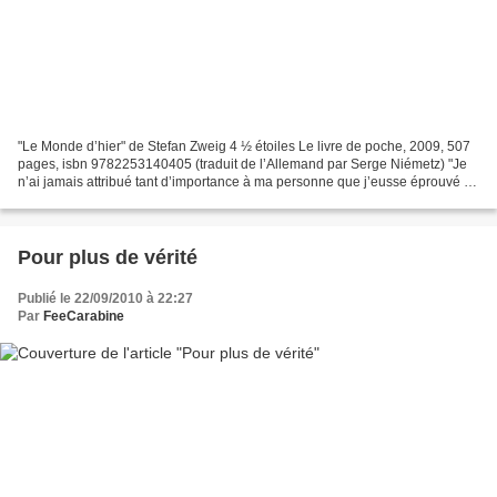
"Le Monde d’hier" de Stefan Zweig 4 ½ étoiles Le livre de poche, 2009, 507
pages, isbn 9782253140405 (traduit de l’Allemand par Serge Niémetz) "Je
n’ai jamais attribué tant d’importance à ma personne que j’eusse éprouvé la
tentation de raconter à d’autres...
Pour plus de vérité
Publié le 22/09/2010 à 22:27
Par
FeeCarabine