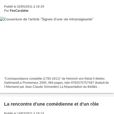
Publié le 02/05/2011 à 19:19
Par
FeeCarabine
“Correspondance complète (1793-1811)” de Heinrich von Kleist 4 étoiles
Gallimard/Le Promeneur, 2000, 484 pages, isbn 9782070757497 (traduit de
l’Allemand par Jean-Claude Schneider) La fréquentation du théâtre
d’Heinrich von Kleist – et en particulier...
La rencontre d'une comédienne et d'un rôle
Publié le 14/03/2011 à 19:14