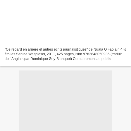
"Ce regard en arrière et autres écrits journalistiques" de Nuala O’Faolain 4 ½
étoiles Sabine Wespieser, 2011, 425 pages, isbn 9782848050935 (traduit
de l’Anglais par Dominique Goy-Blanquet) Contrairement au public
francophone qui avait découvert Nuala...