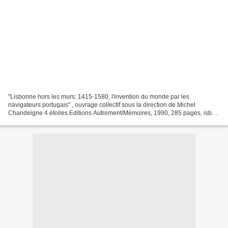
"Lisbonne hors les murs: 1415-1580, l'invention du monde par les
navigateurs portugais" , ouvrage collectif sous la direction de Michel
Chandeigne 4 étoiles Editions Autrement/Mémoires, 1990, 285 pages, isbn
2862603090 "Comprendre la société dans laquelle...