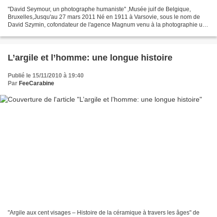
"David Seymour, un photographe humaniste" ,Musée juif de Belgique,
Bruxelles,Jusqu'au 27 mars 2011 Né en 1911 à Varsovie, sous le nom de
David Szymin, cofondateur de l'agence Magnum venu à la photographie un
peu par hasard, à Paris, alors que les revers...
L’argile et l’homme: une longue histoire
Publié le 15/11/2010 à 19:40
Par
FeeCarabine
"Argile aux cent visages – Histoire de la céramique à travers les âges" de