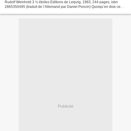
Rudolf Weinhold 3 ½ étoiles Editions de Leipzig, 1983, 244 pages, isbn
2865350495 (traduit de l’Allemand par Daniel Poncin) Quoiqu’en dise ce
cher Google, l’homme et l’argile partagent...
Publicité