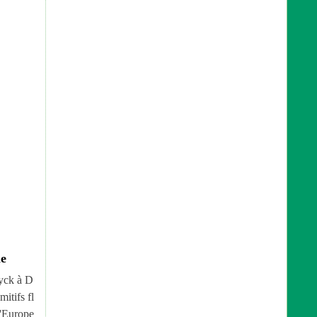
le
yck à D
mitifs fl
l'Europe