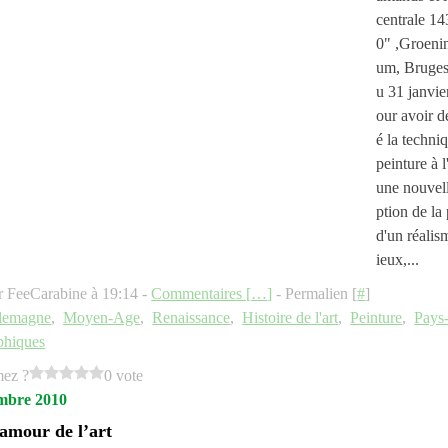
centrale 1
0" ,Groen
um, Bruges
u 31 janvie
our avoir 
é la techni
peinture à l
une nouvel
ption de la 
d'un réalis
ieux,...
r FeeCarabine à 19:14 -
Commentaires [
…
]
- Permalien [
#
]
lemagne
,
Moyen-Age
,
Renaissance
,
Histoire de l'art
,
Peinture
,
Pays
phiques
mez ?
0 vote
mbre 2010
’amour de l’art