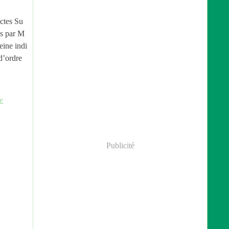
ctes Su
is par M
ine indi
d’ordre
re
Publicité