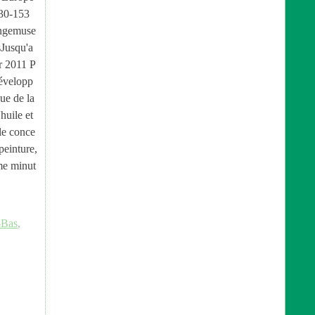
430-153
ingemuse
Jusqu'a
r 2011 P
développ
que de la
'huile et
le conce
peinture,
me minut
-Bas
,