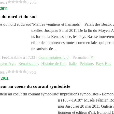
mez ?
0 vote
 2011
s du nord et du sud
"Maîtres vénitiens et flamands" , Palais des Beaux-
uxelles, Jusqu'au 8 mai 2011 De la fin du Moyen-A
us fort de la Renaissance, les Pays-Bas se trouvèren
efour de nombreuses routes commerciales qui permi
urs artistes de...
r FeeCarabine à 17:33 -
Commentaires [
…
]
- Permalien [
#
]
oyen-Age
,
Renaissance
,
Histoire de l'art
,
Italie
,
Peinture
,
Pays-Bas
mez ?
0 vote
 2011
teur au coeur du courant symboliste
"Impressions symbolistes - Edmo
n (1857-1918)" Musée Félicien R
mur Jusqu'au 20 mai 2011 Galeriste
tionneur et éditeur d'art, Edmond