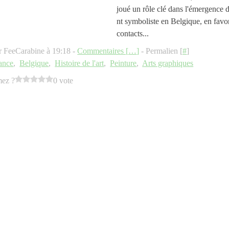
joué un rôle clé dans l'émergence 
nt symboliste en Belgique, en favor
contacts...
r FeeCarabine à 19:18 -
Commentaires [
…
]
- Permalien [
#
]
ance
,
Belgique
,
Histoire de l'art
,
Peinture
,
Arts graphiques
mez ?
0 vote