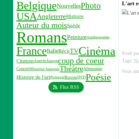
Belgique
L'art e
Photo
Nouvelles
USA
Angleterre
Histoire
Auteur du mois
Suède
Romans
Peinture
Autobiographie
Cinéma
France
TV
Italie
Récit
Posté pa
coup de coeur
Tags:
No
Citations
Japon
Autriche
Théâtre
Concert
Allemagne
Musique baroque
Vous ai
Poésie
Histoire de l'art
Russie
Portugal
DVD
Flux RSS