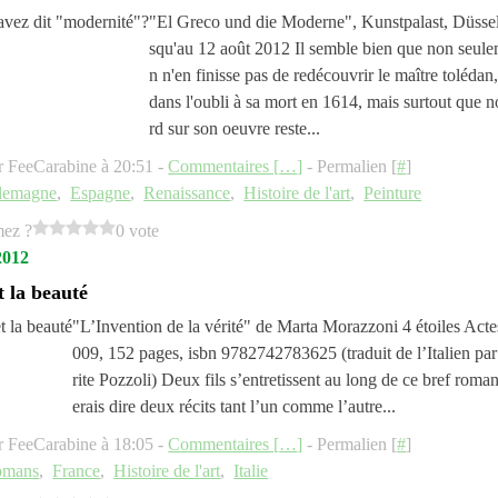
"El Greco und die Moderne", Kunstpalast, Düssel
squ'au 12 août 2012 Il semble bien que non seule
n n'en finisse pas de redécouvrir le maître toléda
dans l'oubli à sa mort en 1614, mais surtout que n
rd sur son oeuvre reste...
r FeeCarabine à 20:51 -
Commentaires [
…
]
- Permalien [
#
]
lemagne
,
Espagne
,
Renaissance
,
Histoire de l'art
,
Peinture
mez ?
0 vote
2012
t la beauté
"L’Invention de la vérité" de Marta Morazzoni 4 étoiles Acte
009, 152 pages, isbn 9782742783625 (traduit de l’Italien p
rite Pozzoli) Deux fils s’entretissent au long de ce bref roman
erais dire deux récits tant l’un comme l’autre...
r FeeCarabine à 18:05 -
Commentaires [
…
]
- Permalien [
#
]
omans
,
France
,
Histoire de l'art
,
Italie