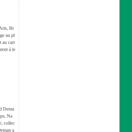
Arts, Br
ge au pl
t au carr
rent à le
nd Dema
ops, Na
, collec
 Deman a