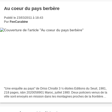
Au coeur du pays berbère
Publié le 23/03/2011 à 18:43
Par
FeeCarabine
"Une enquête au pays" de Driss Chraïbi 3 ½ étoiles Editions du Seuil, 1981,
218 pages, isbn 2020058901 Maroc, juillet 1980. Deux policiers venus de la
ville sont envoyés en mission dans les montagnes proches de la frontière
algérienne, sous une chaleur...