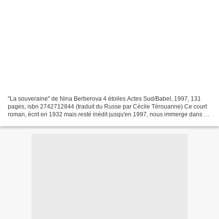
"La souveraine" de Nina Berberova 4 étoiles Actes Sud/Babel, 1997, 131
pages, isbn 2742712844 (traduit du Russe par Cécile Térouanne) Ce court
roman, écrit en 1932 mais resté inédit jusqu'en 1997, nous immerge dans ce
microcosme des émigrés russes chers...