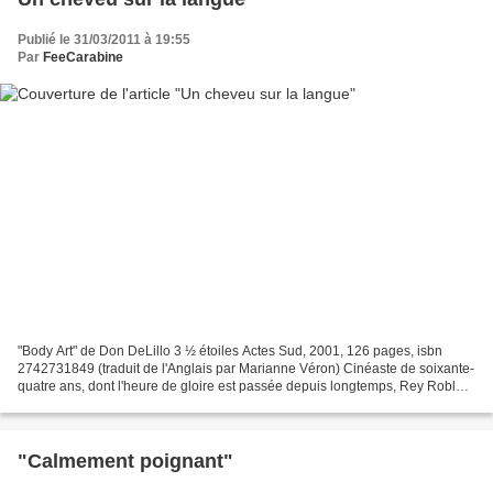
Publié le 31/03/2011 à 19:55
Par
FeeCarabine
"Body Art" de Don DeLillo 3 ½ étoiles Actes Sud, 2001, 126 pages, isbn
2742731849 (traduit de l'Anglais par Marianne Véron) Cinéaste de soixante-
quatre ans, dont l'heure de gloire est passée depuis longtemps, Rey Robles
a mis fin à ses jours en se tirant...
"Calmement poignant"