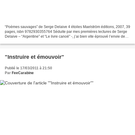
“Poèmes sauvages” de Serge Delaive 4 étoiles Maelström éditions, 2007, 39
pages, isbn 9782930355764 Séduite par mes premières lectures de Serge
Delaive – “Argentine” et “Le livre canoë” -, j’ai bien vite éprouvé l’envie de
poursuivre mon exploration de...
"Instruire et émouvoir"
Publié le 17/03/2011 à 21:50
Par
FeeCarabine