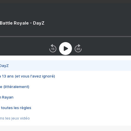
 Battle Royale - DayZ
 DayZ
 a 13 ans (et vous l'avez ignoré)
e (littéralement)
im Rayan
 toutes les règles
s les jeux vidéo
us choquant de Rockstar ? - Le scandale BULLY