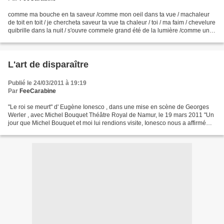
comme ma bouche en ta saveur /comme mon oeil dans ta vue / machaleur
de toit en toit / je chercheta saveur ta vue ta chaleur / toi / ma faim / chevelure
quibrille dans la nuit / s'ouvre commele grand été de la lumière /comme une
oiselle faite de ciel...
L'art de disparaître
Publié le 24/03/2011 à 19:19
Par
FeeCarabine
"Le roi se meurt" d' Eugène Ionesco , dans une mise en scène de Georges
Werler , avec Michel Bouquet Théâtre Royal de Namur, le 19 mars 2011 "Un
jour que Michel Bouquet et moi lui rendions visite, Ionesco nous a affirmé
qu'il ne savait pas si Bérenger...