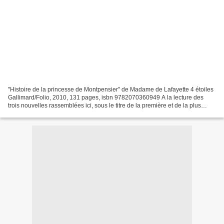
"Histoire de la princesse de Montpensier" de Madame de Lafayette 4 étoiles
Gallimard/Folio, 2010, 131 pages, isbn 9782070360949 A la lecture des
trois nouvelles rassemblées ici, sous le titre de la première et de la plus
longue d'entre elles, on ne peut...