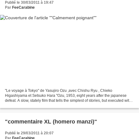
Publié le 30/03/2011 à 19:47
Par
FeeCarabine
"Le voyage à Tokyo" de Yasujiro Ozu ,avec Chishu Ryu , Chieko
Higashiyama et Setsuko Hara "Ozu, 1953, eight years after the japanese
defeat. A slow, stately film that tells the simplest of stories, but executed with
such elegance and depth of feeling...
"commentaire XL (homero manzi)"
Publié le 29/03/2011 à 20:07
Par
FeeCarabine