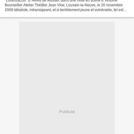
"Lorenzaccio" d' Alfred de Musset, dans une mise en scène d' Antoine
Bourseiller Atelier Théâtre Jean Vilar, Louvain-la-Neuve, le 20 novembre
2009 Idéaliste, intransigeant, et si terriblement jeune et vulnérable, tel est
Lorenzo de Médicis dont le cousin,...
Publicité