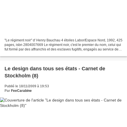
"Le régiment noir" d' Henry Bauchau 4 étoiles Labor/Espace Nord, 1992, 425
pages, isbn 2804007669 Le régiment noir, c'est le premier du nom, celui qui
fut formé par des affranchis et des esclaves fugitifs, engagés au service des
armées nordistes pendant...
Le design dans tous ses états - Carnet de
Stockholm (8)
Publié le 18/11/2009 à 19:53
Par
FeeCarabine