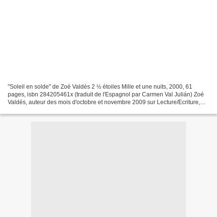
"Soleil en solde" de Zoé Valdés 2 ½ étoiles Mille et une nuits, 2000, 61
pages, isbn 284205461x (traduit de l'Espagnol par Carmen Val Julián) Zoé
Valdés, auteur des mois d'octobre et novembre 2009 sur Lecture/Ecriture,
c'est pour moi l'occasion de renouer...