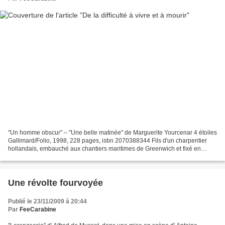
"Un homme obscur" – "Une belle matinée" de Marguerite Yourcenar 4 étoiles
Gallimard/Folio, 1998, 228 pages, isbn 2070388344 Fils d'un charpentier
hollandais, embauché aux chantiers maritimes de Greenwich et fixé en
Angleterre, Nathanaël est l'homme obscur...
Une révolte fourvoyée
Publié le 23/11/2009 à 20:44
Par
FeeCarabine