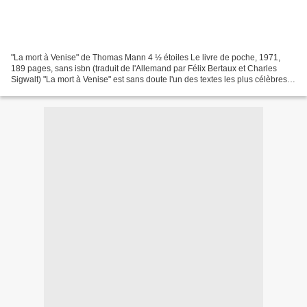
"La mort à Venise" de Thomas Mann 4 ½ étoiles Le livre de poche, 1971,
189 pages, sans isbn (traduit de l'Allemand par Félix Bertaux et Charles
Sigwalt) "La mort à Venise" est sans doute l'un des textes les plus célèbres
de Thomas Mann, un peu grâce au...