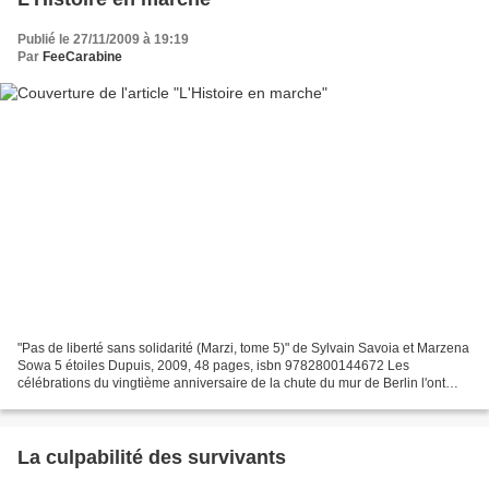
Publié le 27/11/2009 à 19:19
Par
FeeCarabine
"Pas de liberté sans solidarité (Marzi, tome 5)" de Sylvain Savoia et Marzena
Sowa 5 étoiles Dupuis, 2009, 48 pages, isbn 9782800144672 Les
célébrations du vingtième anniversaire de la chute du mur de Berlin l'ont
rappelé, en accordant à Lech Walesa une...
La culpabilité des survivants