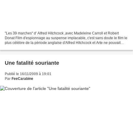
"Les 39 marches" d' Alfred Hitchcock ,avec Madeleine Carroll et Robert
Donat Film d'espionnage au suspense implacable, c'est sans doute le film le
plus célèbre de la période anglaise d'Alfred Hitchcock et Arte ne pouvait
manquer de clôturer en sa compagnie...
Une fatalité souriante
Publié le 16/11/2009 à 19:01
Par
FeeCarabine