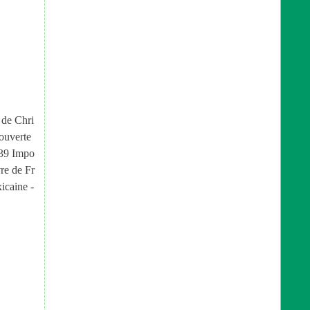
 de Chri
ouverte
939 Impo
vre de Fr
icaine -