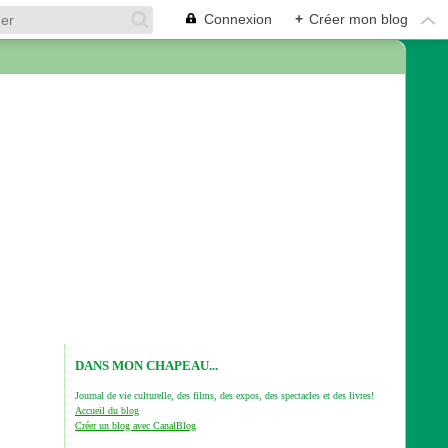
Connexion
+
Créer mon blog
DANS MON CHAPEAU...
Journal de vie culturelle, des films, des expos, des spectacles et des livres!
Accueil du blog
Créer un blog avec CanalBlog