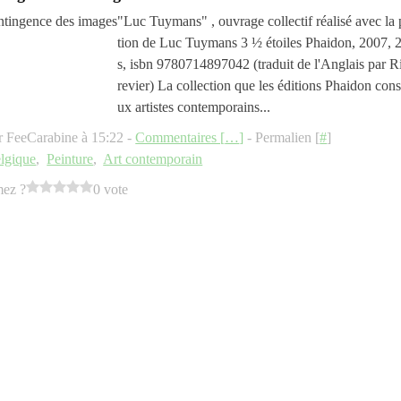
"Luc Tuymans" , ouvrage collectif réalisé avec la 
tion de Luc Tuymans 3 ½ étoiles Phaidon, 2007, 
s, isbn 9780714897042 (traduit de l'Anglais par 
revier) La collection que les éditions Phaidon cons
ux artistes contemporains...
r FeeCarabine à 15:22 -
Commentaires [
…
]
- Permalien [
#
]
lgique
,
Peinture
,
Art contemporain
mez ?
0 vote