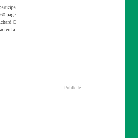
participa
260 page
Richard C
acrent a
Publicité