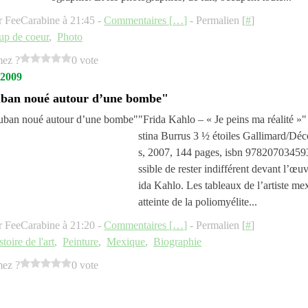
r FeeCarabine à 21:45 -
Commentaires [
…
]
- Permalien [
#
]
up de coeur
,
Photo
mez ?
0 vote
 2009
ban noué autour d’une bombe"
"Frida Kahlo – « Je peins ma réalité »"
stina Burrus 3 ½ étoiles Gallimard/Déc
s, 2007, 144 pages, isbn 9782070345
ssible de rester indifférent devant l’œu
ida Kahlo. Les tableaux de l’artiste mex
atteinte de la poliomyélite...
r FeeCarabine à 21:20 -
Commentaires [
…
]
- Permalien [
#
]
stoire de l'art
,
Peinture
,
Mexique
,
Biographie
mez ?
0 vote