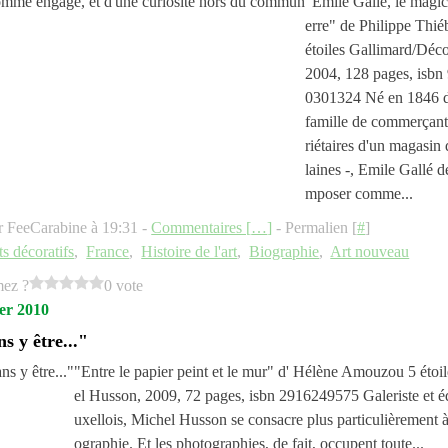
"Emile Gallé, le magic
erre" de Philippe Thié
étoiles Gallimard/Déco
2004, 128 pages, isbn
0301324 Né en 1846 
famille de commerçant
riétaires d'un magasin
laines -, Emile Gallé de
mposer comme...
r FeeCarabine à 19:31 -
Commentaires [
…
]
- Permalien [
#
]
ts décoratifs
,
France
,
Histoire de l'art
,
Biographie
,
Art nouveau
mez ?
0 vote
ier 2010
s y être..."
"Entre le papier peint et le mur" d' Hélène Amouzou 5 étoi
el Husson, 2009, 72 pages, isbn 2916249575 Galeriste et éd
uxellois, Michel Husson se consacre plus particulièrement à
ographie. Et les photographies, de fait, occupent toute...