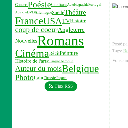
Poésie
Citations
Concert
Portugal
Autobiographie
Théâtre
Suède
Allemagne
Autriche
DVD
France
USA
TV
Histoire
coup de coeur
Angleterre
Romans
Nouvelles
Posté pa
Cinéma
Tags:
Be
Peinture
Récit
Vous ai
Histoire de l'art
Musique baroque
Belgique
Auteur du mois
Photo
Italie
Russie
Japon
Flux RSS