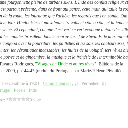
une fourgonnette pleine de turbans sikhs. L'Inde des conflits religieux e
 est partout présente, dans ce front qui pense, cette main qui taille la ro
on de la route, les journaux que j'achète, les regards que l'on sonde. Om
plein jour. Hindouistes et musulmans travaillent côte à côte, et la haine 
r veine. Et cependant, comme il est vert ce vert exotique autour des vill
où les minutes brasillent dans le sourire lascif de Shiva. Et le murmure 
e confond avec la pourriture, les paillettes et les soieries chaleureuses, 
ntes, les céramiques incassables, les huiles de la volupté, lers rêves br
de poivre et de gingembre, la musique et la frénésie de l'interminable b
Tavares Rodrigues,
"Visages de l'Inde et autres rêves"
, Editions de la
ce, 2009, pp. 44-45 (traduit du Portugais par Marie-Hélène Piwnik)
r FeeCarabine à 19:01 -
Commentaires [
…
]
- Permalien [
#
]
rtugal
,
Poésie
,
Inde
mez ?
0 vote