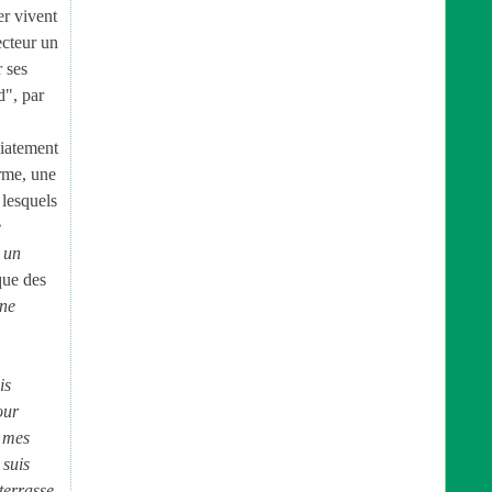
er vivent
lecteur un
r ses
d", par
édiatement
arme, une
 lesquels
e
, un
que des
 ne
is
our
c mes
 suis
terrasse,