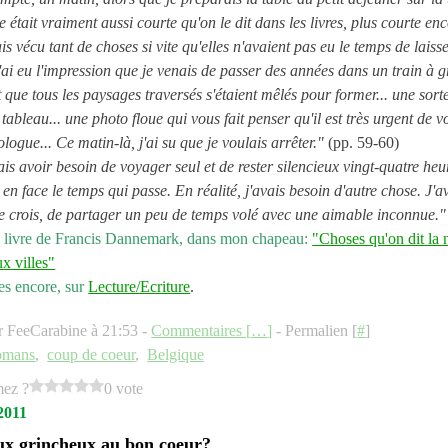
e était vraiment aussi courte qu'on le dit dans les livres, plus courte enc
is vécu tant de choses si vite qu'elles n'avaient pas eu le temps de laiss
J'ai eu l'impression que je venais de passer des années dans un train à 
et que tous les paysages traversés s'étaient mêlés pour former... une sort
tableau... une photo floue qui vous fait penser qu'il est très urgent de v
logue... Ce matin-là, j'ai su que je voulais arrêter."
(pp. 59-60)
ais avoir besoin de voyager seul et de rester silencieux vingt-quatre he
en face le temps qui passe. En réalité, j'avais besoin d'autre chose. J'a
je crois, de partager un peu de temps volé avec une aimable inconnue."
 livre de Francis Dannemark, dans mon chapeau:
"Choses qu'on dit la 
ux villes"
res encore, sur
Lecture/Ecriture
.
r FeeCarabine à 21:53 -
Commentaires [
…
]
- Permalien [
#
]
omans
,
coup de coeur
,
Belgique
mez ?
0 vote
2011
ux grincheux au bon coeur?