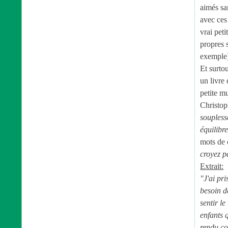
aimés sa
avec ces 
vrai peti
propres 
exemple
Et surtou
un livre
petite m
Christop
soupless
équilibre
mots de 
croyez 
Extrait:
"J'ai pri
besoin d
sentir l
enfants q
rendu co