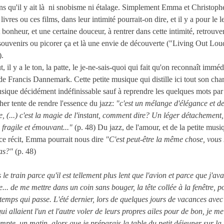
ns qu'il y ait là ni snobisme ni étalage. Simplement Emma et Christoph
livres ou ces films, dans leur intimité pourrait-on dire, et il y a pour le 
t bonheur, et une certaine douceur, à rentrer dans cette intimité, retrouve
souvenirs ou picorer ça et là une envie de découverte ("Living Out Lou
).
t, il y a le ton, la patte, le je-ne-sais-quoi qui fait qu'on reconnaît imm
 de Francis Dannemark. Cette petite musique qui distille ici tout son ch
usique décidément indéfinissable sauf à reprendre les quelques mots par
her tente de rendre l'essence du jazz:
"c'est un mélange d'élégance et d
e, (...) c'est la magie de l'instant, comment dire? Un léger détachement
 fragile et émouvant..."
(p. 48) Du jazz, de l'amour, et de la petite musi
ce récit, Emma pourrait nous dire
"C'est peut-être la même chose, vous
pas?"
(p. 48)
s le train parce qu'il est tellement plus lent que l'avion et parce que j'ava
e... de me mettre dans un coin sans bouger, la tête collée à la fenêtre, p
e temps qui passe. L'été dernier, lors de quelques jours de vacances ave
ui allaient l'un et l'autre voler de leurs propres ailes pour de bon, je me
mpte, un matin, alors que je préparais la table du petit déjeuner sur la 