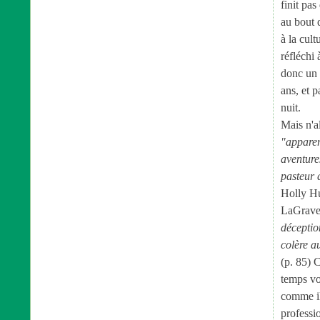
finit pas
au bout 
à la cult
réfléchi
donc un 
ans, et p
nuit.
Mais n'al
"apparem
aventures
pasteur 
Holly Hu
LaGrave
déceptio
colère au
(p. 85) 
temps vo
comme il
professi