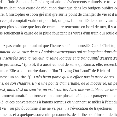
 d'en finir. Sa petite boîte d'organisation d'événements culturels se trouv
du rouleau pour cause de réduction drastique dans les budgets publics 
ure, Christopher est bon gré mal gré sur le point de changer de vie et il 
 à ce qui comptait vraiment pour lui, ou pas. La tonalité de ce nouveau 
peu plus sombre que lors de cette autre rencontre en bord de mer, il y a
as seulement à cause de la pluie fouettant les vitres d'un train qui roule 
lez pas croire pour autant que l'heure soit à la morosité. Car si Christop
ment de la race de ces Anglais extravagants qui se lançaient dans de
 insensées avec la rigueur, la saine logique et la tranquillité d'esprit d'
de province..."
(p. 36), il a aussi vu tout de suite qu'Emma, elle, ressemb
nter. Elle a son sourire dans le film "Living Out Loud" de Richard
nese: un sourire
"(...) très beau parce qu'il n'efface pas la trace de ses
ns, de son chagrin. Il y a une pointe d'amertume, de la moquerie, un p
ssi, mais c'est un sourire, un vrai sourire. Avec une véritable envie de v
Comment aurait-il pu trouver inconnue plus aimable pour partager un pe
lé, et ces conversations à batons rompus où viennent se mêler à l'état 
 va – ou plutôt comme il ne ne va pas –, à l'évocation de trajectoires
onnelles et à quelques souvenirs personnels, des bribes de films ou de li