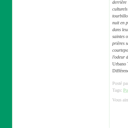
derrière 
culturels
tourbill
nuit en 
dans leu
saintes 
prières s
courtepoi
l'odeur 
Urbano 
Différen
Posté pa
Tags:
Po
Vous ai