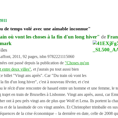
2011
u de temps volé avec une aimable inconnue"
ain où vont les choses à la fin d'un long hiver"
de
Fran
emark
iles
affont, 2011, 92 pages, isbn 9782221115060
nées ont passé depuis la publication de
"Choses qu'on
it entre deux villes"
, et j'aurais pu tout aussi bien
 ce billet "Vingt ans après". Car "Du train où vont les
la fin d'un long hiver", c'est à nouveau février, et c'est
u le récit d'une rencontre de hasard entre un homme et une femme, le 
g trajet en train de Bruxelles à Lisbonne. Vingt ans après, aussi, car Em
her ont à peu près vingt ans de plus que Wolf et Lena. Ils portent la cha
ns et de la lassitude de ces vingt années. Et Christopher trimballe en sus
équences de la crise économique – la dernière en date, celle de 2008 qu