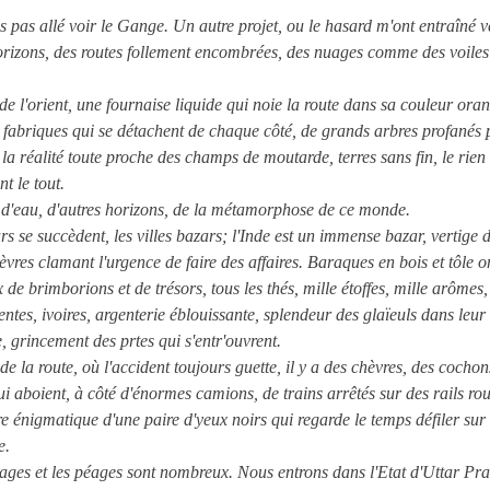
is pas allé voir le Gange. Un autre projet, ou le hasard m'ont entraîné v
orizons, des routes follement encombrées, des nuages comme des voiles
de l'orient, une fournaise liquide qui noie la route dans sa couleur ora
 fabriques qui se détachent de chaque côté, de grands arbres profanés 
 la réalité toute proche des champs de moutarde, terres sans fin, le rien
nt le tout.
f, d'eau, d'autres horizons, de la métamorphose de ce monde.
rs se succèdent, les villes bazars; l'Inde est un immense bazar, vertige 
lèvres clamant l'urgence de faire des affaires. Baraques en bois et tôle 
 de brimborions et de trésors, tous les thés, mille étoffes, mille arômes
entes, ivoires, argenterie éblouissante, splendeur des glaïeuls dans leur
e, grincement des prtes qui s'entr'ouvrent.
de la route, où l'accident toujours guette, il y a des chèvres, des cochon
ui aboient, à côté d'énormes camions, de trains arrêtés sur des rails roui
re énigmatique d'une paire d'yeux noirs qui regarde le temps défiler sur
e.
ages et les péages sont nombreux. Nous entrons dans l'Etat d'Uttar Pr