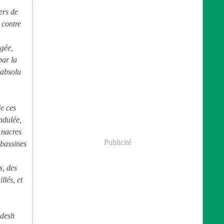
ers de
 contre
ngée,
par la
 absolu
de ces
ondulée,
, nacres
Publicité
 bassines
s, des
llés, et
adesh