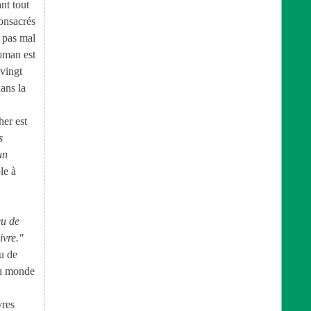
ant tout
consacrés
a pas mal
roman est
 vingt
dans la
her est
s
un
le à
eu de
ivre."
u de
du monde
vres