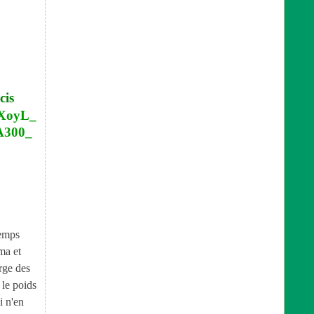
cis
temps
ma et
rge des
 le poids
i n'en