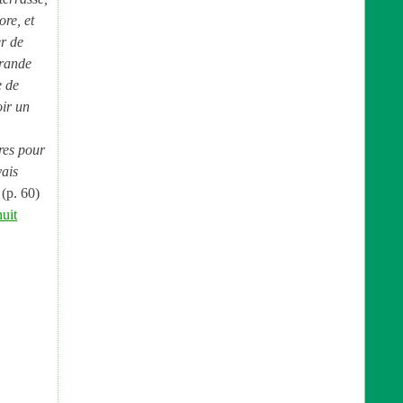
ore, et
er de
grande
e de
oir un
ures pour
vais
(p. 60)
nuit