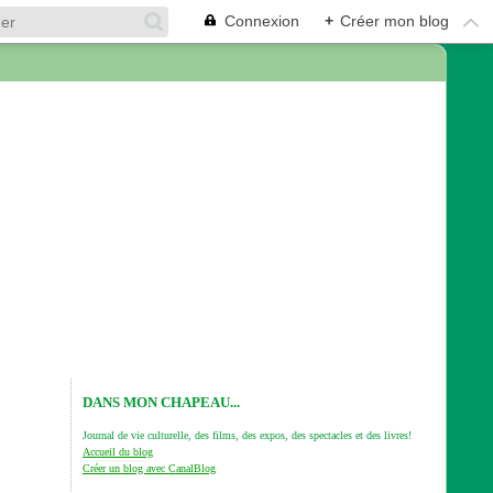
Connexion
+
Créer mon blog
DANS MON CHAPEAU...
Journal de vie culturelle, des films, des expos, des spectacles et des livres!
Accueil du blog
Créer un blog avec CanalBlog