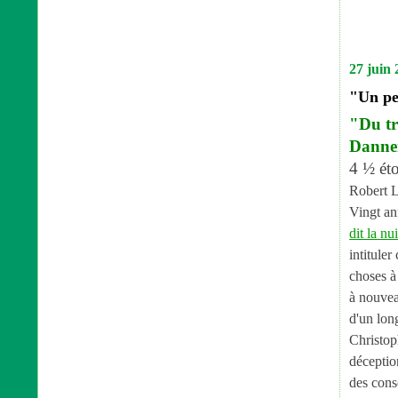
27 juin 
"Un pe
"Du tr
Dann
4 ½ éto
Robert L
Vingt an
dit la nu
intituler
choses à 
à nouvea
d'un lon
Christop
déceptio
des cons