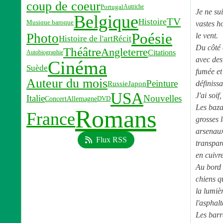
coup de coeur
Portugal
Autriche
Je ne su
Belgique
TV
Histoire
Musique baroque
vastes h
Poésie
Photo
le vent.
Histoire de l'art
Récit
Du côté 
Théâtre
Angleterre
Citations
Autobiographie
avec des
Cinéma
Suède
fumée et
Auteur du mois
Peinture
définissa
Russie
Japon
USA
J'ai soi
Italie
Nouvelles
Concert
Allemagne
DVD
Les baza
Romans
France
grosses 
arsenaux
Flux RSS
transpar
en cuivr
Au bord 
chiens q
la lumiè
l'asphalt
Les barr