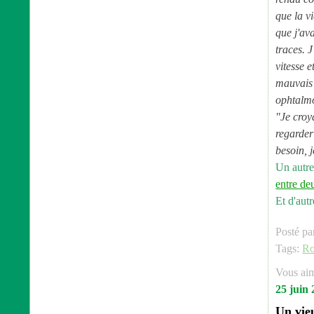
que la vi
que j'ava
traces. 
vitesse 
mauvais 
ophtalmo
"Je croy
regarder 
besoin, 
Un autre
entre de
Et d'aut
Posté pa
Tags:
R
Vous ai
25 juin 
Un vie