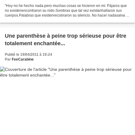
"Hoy no he hecho nada.pero muchas cosas se hicieron en mí. Pájaros que
no existenencontraron su nido.Sombras que tal vez existanhallaron sus
cuerpos.Palabras que existenrecobraron su silencio. No hacer nadasalva a
veces el equilibrio del mundo,al lograr...
Une parenthèse à peine trop sérieuse pour être
totalement enchantée...
Publié le 19/04/2011 à 19:24
Par
FeeCarabine