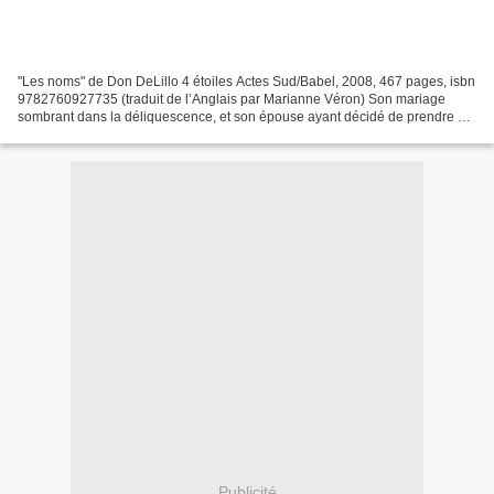
"Les noms" de Don DeLillo 4 étoiles Actes Sud/Babel, 2008, 467 pages, isbn
9782760927735 (traduit de l’Anglais par Marianne Véron) Son mariage
sombrant dans la déliquescence, et son épouse ayant décidé de prendre un
emploi dans un chantier de fouilles...
Publicité