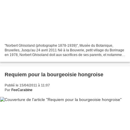
"Norbert Ghisoland (photographe 1878-1939)", Musée du Botanique,
Bruxelles, Jusqu'au 24 avril 2011 Né à la Bouverie, petit village du Borinage
en 1978, Norbert Ghisoland doit aux sacrifices de ses parents, et notamment
de son père, mineur de fond, d'avoir...
Requiem pour la bourgeoisie hongroise
Publié le 15/04/2011 à 11:07
Par
FeeCarabine