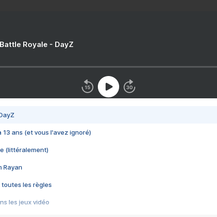
 Battle Royale - DayZ
 DayZ
 a 13 ans (et vous l'avez ignoré)
e (littéralement)
im Rayan
 toutes les règles
s les jeux vidéo