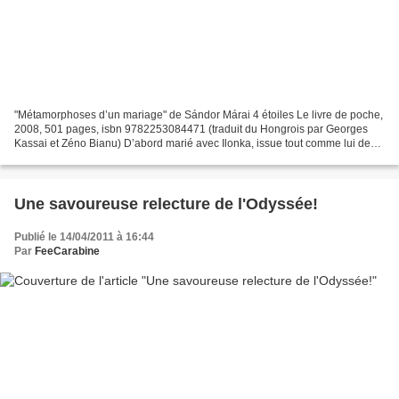
"Métamorphoses d’un mariage" de Sándor Márai 4 étoiles Le livre de poche,
2008, 501 pages, isbn 9782253084471 (traduit du Hongrois par Georges
Kassai et Zéno Bianu) D’abord marié avec Ilonka, issue tout comme lui de
cette bourgeoisie hongroise qui vit...
Une savoureuse relecture de l'Odyssée!
Publié le 14/04/2011 à 16:44
Par
FeeCarabine