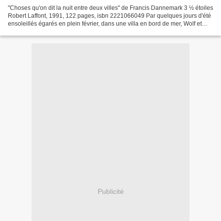
"Choses qu'on dit la nuit entre deux villes" de Francis Dannemark 3 ½ étoiles
Robert Laffont, 1991, 122 pages, isbn 2221066049 Par quelques jours d'été
ensoleillés égarés en plein février, dans une villa en bord de mer, Wolf et
Lena se trouvent à partager...
Publicité