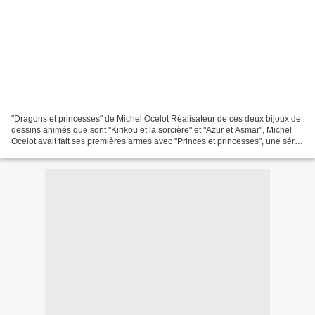
"Dragons et princesses" de Michel Ocelot Réalisateur de ces deux bijoux de
dessins animés que sont "Kirikou et la sorcière" et "Azur et Asmar", Michel
Ocelot avait fait ses premières armes avec "Princes et princesses", une série
de courts-métrages en...