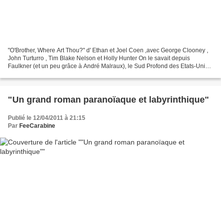
"O'Brother, Where Art Thou?" d' Ethan et Joel Coen ,avec George Clooney ,
John Turturro , Tim Blake Nelson et Holly Hunter On le savait depuis
Faulkner (et un peu grâce à André Malraux), le Sud Profond des Etats-Unis
et la tragédie grecque font plutôt...
"Un grand roman paranoïaque et labyrinthique"
Publié le 12/04/2011 à 21:15
Par
FeeCarabine