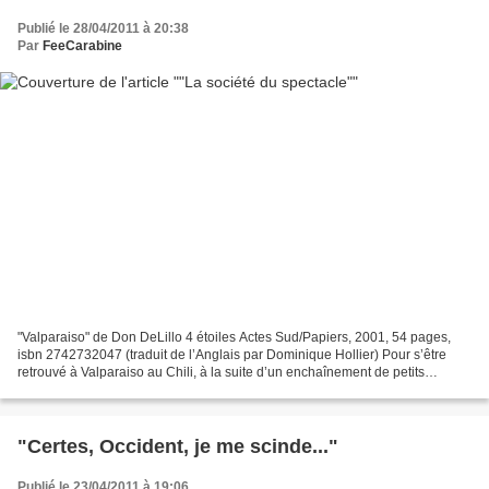
Publié le 28/04/2011 à 20:38
Par
FeeCarabine
"Valparaiso" de Don DeLillo 4 étoiles Actes Sud/Papiers, 2001, 54 pages,
isbn 2742732047 (traduit de l’Anglais par Dominique Hollier) Pour s’être
retrouvé à Valparaiso au Chili, à la suite d’un enchaînement de petits
dérapages idiots d’un aéroport à l’autre,...
"Certes, Occident, je me scinde..."
Publié le 23/04/2011 à 19:06