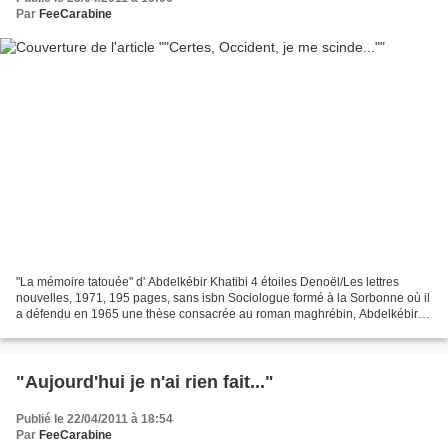
Par
FeeCarabine
"La mémoire tatouée" d' Abdelkébir Khatibi 4 étoiles Denoël/Les lettres
nouvelles, 1971, 195 pages, sans isbn Sociologue formé à la Sorbonne où il
a défendu en 1965 une thèse consacrée au roman maghrébin, Abdelkébir
Khatibi a tout justement tenté, dans...
"Aujourd'hui je n'ai rien fait..."
Publié le 22/04/2011 à 18:54
Par
FeeCarabine