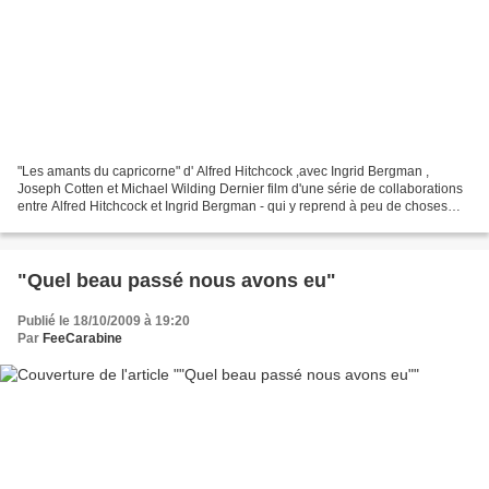
"Les amants du capricorne" d' Alfred Hitchcock ,avec Ingrid Bergman ,
Joseph Cotten et Michael Wilding Dernier film d'une série de collaborations
entre Alfred Hitchcock et Ingrid Bergman - qui y reprend à peu de choses
près son rôle de jeune femme alcoolique...
"Quel beau passé nous avons eu"
Publié le 18/10/2009 à 19:20
Par
FeeCarabine