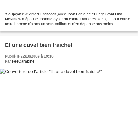
"Soupçons" d' Alfred Hitchcock ,avec Joan Fontaine et Cary Grant Lina
McKinlaw a épousé Johnnie Aysgarth contre l'avis des siens, et pour cause:
notre homme n'a pas un sous vaillant et n'en dépense pas moins
libéralement l'argent qu'il n'a pas. Mais cela...
Et une duvel bien fraîche!
Publié le 22/10/2009 à 19:10
Par
FeeCarabine