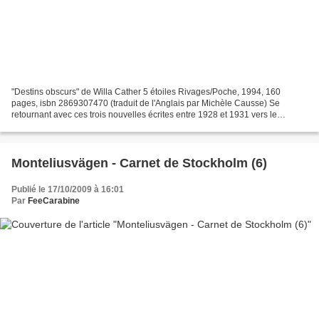
"Destins obscurs" de Willa Cather 5 étoiles Rivages/Poche, 1994, 160
pages, isbn 2869307470 (traduit de l'Anglais par Michèle Causse) Se
retournant avec ces trois nouvelles écrites entre 1928 et 1931 vers le
Nebraska rural de son enfance, dans le dernier...
Monteliusvägen - Carnet de Stockholm (6)
Publié le 17/10/2009 à 16:01
Par
FeeCarabine