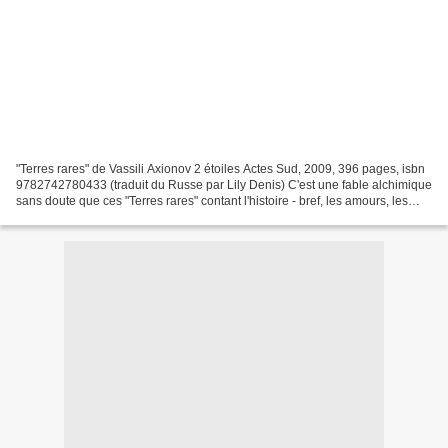
"Terres rares" de Vassili Axionov 2 étoiles Actes Sud, 2009, 396 pages, isbn
9782742780433 (traduit du Russe par Lily Denis) C'est une fable alchimique
sans doute que ces "Terres rares" contant l'histoire - bref, les amours, les
succès et les échecs -...