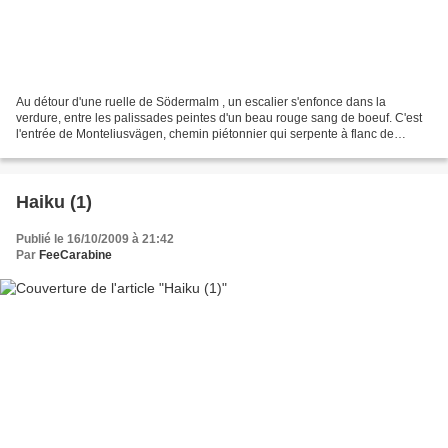
Au détour d'une ruelle de Södermalm , un escalier s'enfonce dans la
verdure, entre les palissades peintes d'un beau rouge sang de boeuf. C'est
l'entrée de Monteliusvägen, chemin piétonnier qui serpente à flanc de
colline tout en offrant une vue magnifique...
Haiku (1)
Publié le 16/10/2009 à 21:42
Par
FeeCarabine