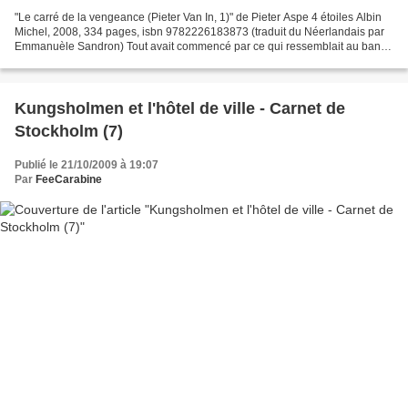
"Le carré de la vengeance (Pieter Van In, 1)" de Pieter Aspe 4 étoiles Albin
Michel, 2008, 334 pages, isbn 9782226183873 (traduit du Néerlandais par
Emmanuèle Sandron) Tout avait commencé par ce qui ressemblait au banal
cambriolage d'une bijouterie, dans...
Kungsholmen et l'hôtel de ville - Carnet de
Stockholm (7)
Publié le 21/10/2009 à 19:07
Par
FeeCarabine