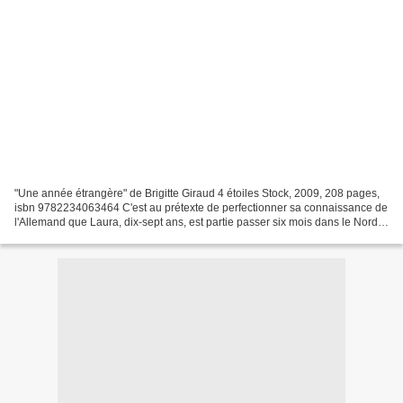
"Une année étrangère" de Brigitte Giraud 4 étoiles Stock, 2009, 208 pages,
isbn 9782234063464 C'est au prétexte de perfectionner sa connaissance de
l'Allemand que Laura, dix-sept ans, est partie passer six mois dans le Nord
de l'Allemagne comme jeune...