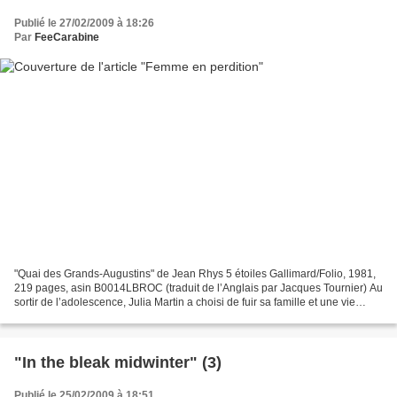
Publié le 27/02/2009 à 18:26
Par
FeeCarabine
"Quai des Grands-Augustins" de Jean Rhys 5 étoiles Gallimard/Folio, 1981,
219 pages, asin B0014LBROC (traduit de l’Anglais par Jacques Tournier) Au
sortir de l’adolescence, Julia Martin a choisi de fuir sa famille et une vie
conventionnelle. Elle s’est...
"In the bleak midwinter" (3)
Publié le 25/02/2009 à 18:51