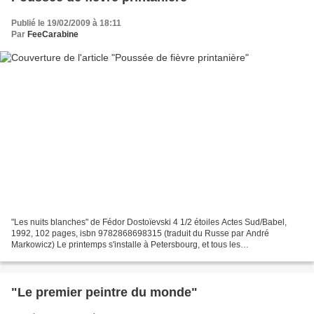
Publié le 19/02/2009 à 18:11
Par
FeeCarabine
"Les nuits blanches" de Fédor Dostoïevski 4 1/2 étoiles Actes Sud/Babel,
1992, 102 pages, isbn 9782868698315 (traduit du Russe par André
Markowicz) Le printemps s'installe à Petersbourg, et tous les
Petersbourgeois qui le peuvent quittent la ville pour...
"Le premier peintre du monde"