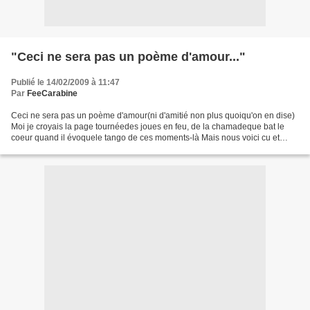
"Ceci ne sera pas un poème d'amour..."
Publié le 14/02/2009 à 11:47
Par
FeeCarabine
Ceci ne sera pas un poème d'amour(ni d'amitié non plus quoiqu'on en dise)
Moi je croyais la page tournéedes joues en feu, de la chamadeque bat le
coeur quand il évoquele tango de ces moments-là Mais nous voici cu et
chemisefaits l'un pour l'autre chamboulésdans...