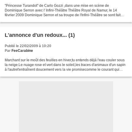
"Princesse Turandot" de Carlo Gozzi ,dans une mise en scène de
Dominique Serron avec l' Infini-Théâtre Théâtre Royal de Namur, le 14
février 2009 Dominique Serron et sa troupe de l'Infini-Théâtre se sont fait
connaître par des spectacles qui démontent...
L'annonce d'un redoux... (1)
Publié le 22/02/2009 à 10:20
Par
FeeCarabine
Marchant sur le moût des feuilles en hiver,tu entends déjà l'eau couler sous
la neige.Le nuage rose et vert dans le soleil,les traces d'animaux d'un sapin
à l'autret'entraînent doucement vers la vie promisecomme le courant qui
dépasse la barque. Jean-Pierre...