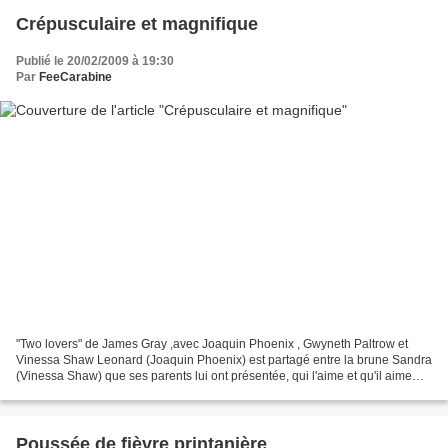
Crépusculaire et magnifique
Publié le 20/02/2009 à 19:30
Par
FeeCarabine
"Two lovers" de James Gray ,avec Joaquin Phoenix , Gwyneth Paltrow et
Vinessa Shaw Leonard (Joaquin Phoenix) est partagé entre la brune Sandra
(Vinessa Shaw) que ses parents lui ont présentée, qui l'aime et qu'il aime
vraiment bien, et la blonde Michelle...
Poussée de fièvre printanière