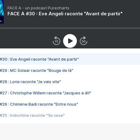
FACE A - un podcast Purecharts
FACE A #30 : Eve Angeli raconte "Avant de partir"
#30 : Eve Angeli raconte "Avant de partir"
#29 : MC Solaar raconte "Bouge de là"
28 : Lorie raconte "Je vais vite"
#27 : Christophe Willem raconte "Jacques a dit"
#26 : Chimène Badi raconte "Entre nous"
#25 : Indochine raconte "3e sexe"
#24 : Zaho raconte "C'est chelou"
#23 : Patrick Bruel raconte "Au café des délices"